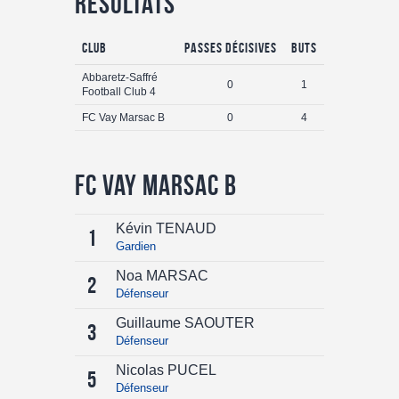
Résultats
Club
Passes Décisives
Buts
Abbaretz-Saffré
0
1
Football Club 4
FC Vay Marsac B
0
4
FC Vay Marsac B
Kévin TENAUD
1
Gardien
Noa MARSAC
2
Défenseur
Guillaume SAOUTER
3
Défenseur
Nicolas PUCEL
5
Défenseur