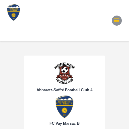
Accueil
Notre Équipe
Convocations
Évènements
Partenariats
Galerie
Contacts
Abbaretz-Saffré Football Club 4
FC Vay Marsac B