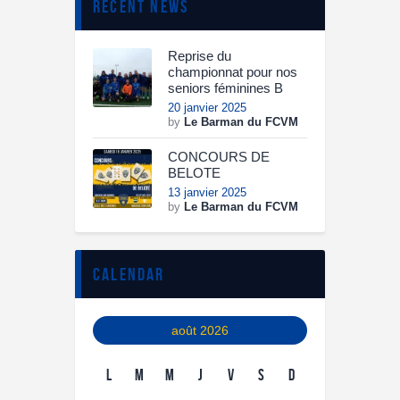
recent news
Reprise du
championnat pour nos
seniors féminines B
20 janvier 2025
by
Le Barman du FCVM
CONCOURS DE
BELOTE
13 janvier 2025
by
Le Barman du FCVM
calendar
août 2026
L
M
M
J
V
S
D