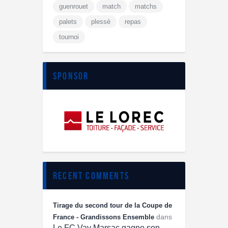
guenrouet
match
matchs
palets
plessé
repas
tournoi
sponsor
recent comments
Tirage du second tour de la Coupe de
dans
France - Grandissons Ensemble
Le FC Vay Marsac gagne son