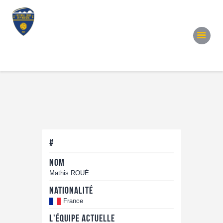
Accueil
Notre Équipe
Convocations
Évènements
Partenariats
Galerie
Contacts
#
Nom
Mathis ROUÉ
Nationalité
France
L'équipe actuelle