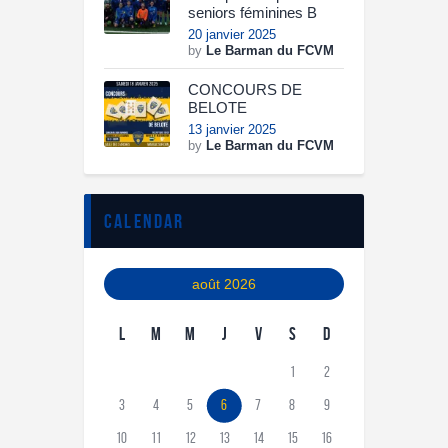
seniors féminines B
20 janvier 2025
by
Le Barman du FCVM
CONCOURS DE
BELOTE
13 janvier 2025
by
Le Barman du FCVM
calendar
août 2026
L
M
M
J
V
S
D
1
2
3
4
5
6
7
8
9
10
11
12
13
14
15
16