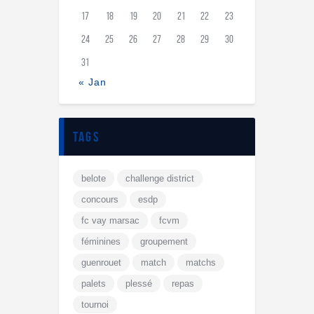
17
18
19
20
21
22
23
24
25
26
27
28
29
30
31
« Jan
tags
belote
challenge district
concours
esdp
fc vay marsac
fcvm
féminines
groupement
guenrouet
match
matchs
palets
plessé
repas
tournoi