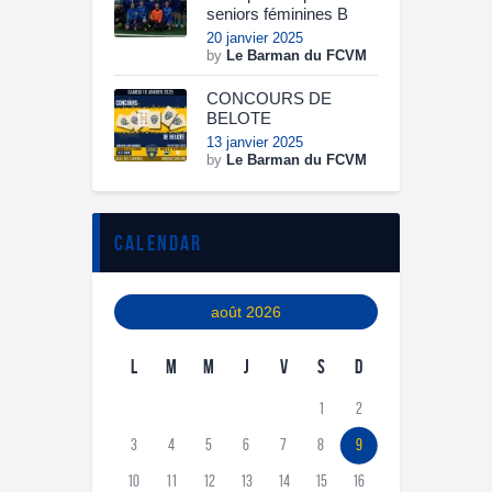
seniors féminines B
20 janvier 2025
by
Le Barman du FCVM
CONCOURS DE
BELOTE
13 janvier 2025
by
Le Barman du FCVM
calendar
août 2026
L
M
M
J
V
S
D
1
2
3
4
5
6
7
8
9
10
11
12
13
14
15
16