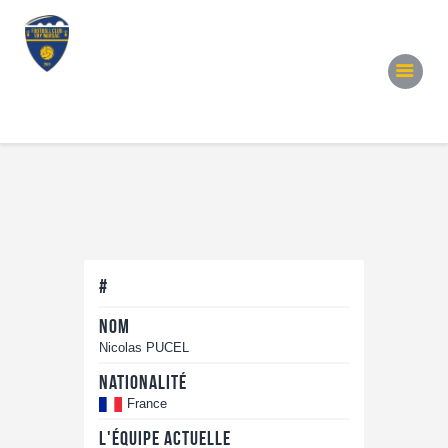
Accueil
Notre Équipe
Convocations
Évènements
Partenariats
Galerie
Contacts
#
Nom
Nicolas PUCEL
Nationalité
France
L'équipe actuelle