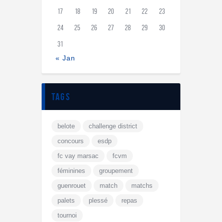
17
18
19
20
21
22
23
24
25
26
27
28
29
30
31
« Jan
tags
belote
challenge district
concours
esdp
fc vay marsac
fcvm
féminines
groupement
guenrouet
match
matchs
palets
plessé
repas
tournoi