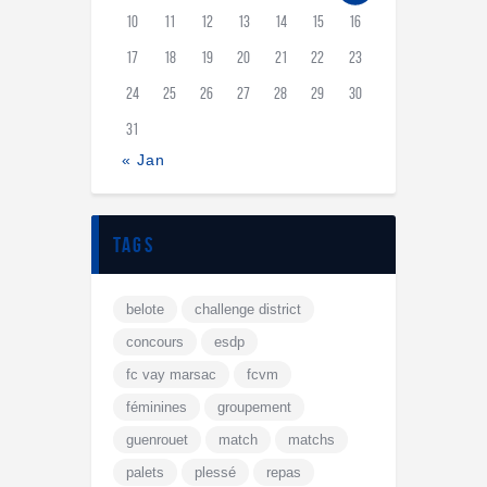
10
11
12
13
14
15
16
17
18
19
20
21
22
23
24
25
26
27
28
29
30
31
« Jan
tags
belote
challenge district
concours
esdp
fc vay marsac
fcvm
féminines
groupement
guenrouet
match
matchs
palets
plessé
repas