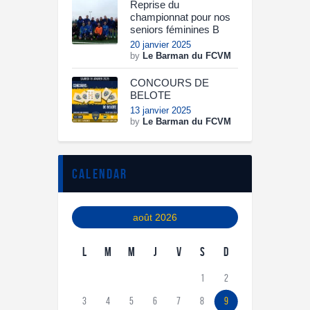
Reprise du
championnat pour nos
seniors féminines B
20 janvier 2025
by
Le Barman du FCVM
CONCOURS DE
BELOTE
13 janvier 2025
by
Le Barman du FCVM
calendar
août 2026
L
M
M
J
V
S
D
1
2
3
4
5
6
7
8
9