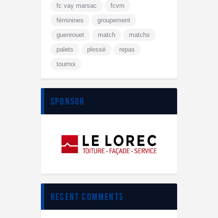
fc vay marsac
fcvm
féminines
groupement
guenrouet
match
matchs
palets
plessé
repas
tournoi
sponsor
recent comments