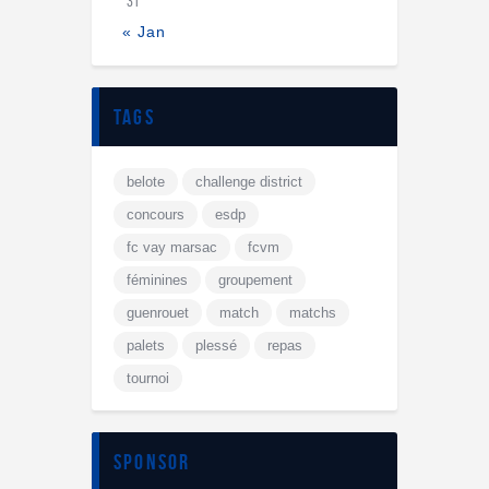
31
« Jan
tags
belote
challenge district
concours
esdp
fc vay marsac
fcvm
féminines
groupement
guenrouet
match
matchs
palets
plessé
repas
tournoi
sponsor