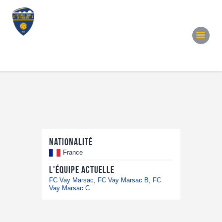
Accueil
Notre Équipe
Convocations
Évènements
Partenariats
Galerie
Contacts
Nationalité
France
L'équipe actuelle
FC Vay Marsac
,
FC Vay Marsac B
,
FC
Vay Marsac C