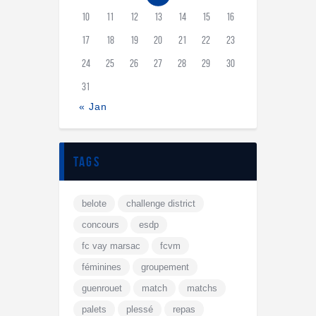
10
11
12
13
14
15
16
17
18
19
20
21
22
23
24
25
26
27
28
29
30
31
« Jan
tags
belote
challenge district
concours
esdp
fc vay marsac
fcvm
féminines
groupement
guenrouet
match
matchs
palets
plessé
repas