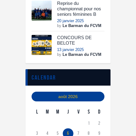
Reprise du
championnat pour nos
seniors féminines B
20 janvier 2025
by
Le Barman du FCVM
CONCOURS DE
BELOTE
13 janvier 2025
by
Le Barman du FCVM
calendar
août 2026
L
M
M
J
V
S
D
1
2
3
4
5
6
7
8
9