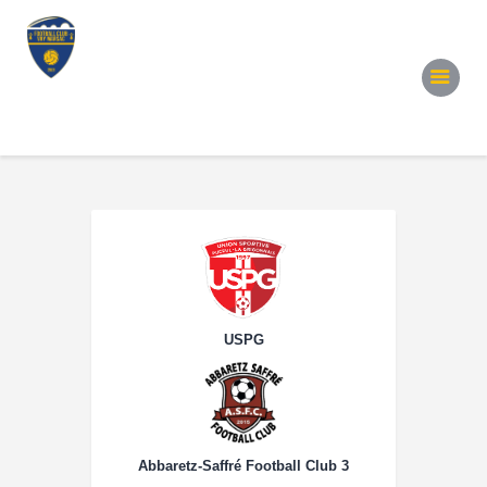
Accueil
Notre Équipe
Convocations
Évènements
Partenariats
Galerie
Contacts
USPG
Abbaretz-Saffré Football Club 3