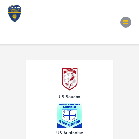
Accueil
Notre Équipe
Convocations
Évènements
Partenariats
Galerie
Contacts
US Soudan
US Aubinoise