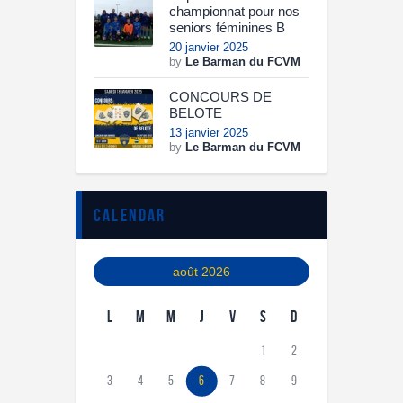
championnat pour nos
seniors féminines B
20 janvier 2025
by
Le Barman du FCVM
CONCOURS DE
BELOTE
13 janvier 2025
by
Le Barman du FCVM
calendar
août 2026
L
M
M
J
V
S
D
1
2
3
4
5
6
7
8
9