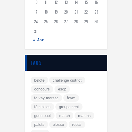
10
11
12
13
14
15
16
17
18
19
20
21
22
23
24
25
26
27
28
29
30
31
« Jan
tags
belote
challenge district
concours
esdp
fc vay marsac
fcvm
féminines
groupement
guenrouet
match
matchs
palets
plessé
repas