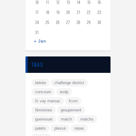
10
11
12
13
14
15
16
17
18
19
20
21
22
23
24
25
26
27
28
29
30
31
« Jan
tags
belote
challenge district
concours
esdp
fc vay marsac
fcvm
féminines
groupement
guenrouet
match
matchs
palets
plessé
repas