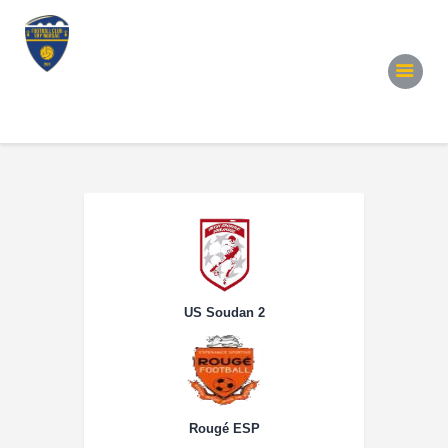
Accueil
Notre Équipe
Convocations
Évènements
Partenariats
Galerie
Contacts
US Soudan 2
Rougé ESP