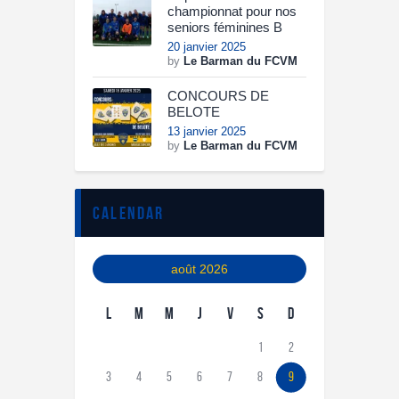
championnat pour nos
seniors féminines B
20 janvier 2025
by
Le Barman du FCVM
CONCOURS DE
BELOTE
13 janvier 2025
by
Le Barman du FCVM
calendar
août 2026
L
M
M
J
V
S
D
1
2
3
4
5
6
7
8
9