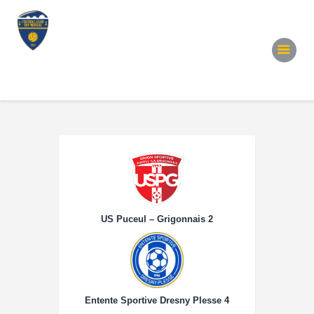
Accueil
Notre Équipe
Convocations
Évènements
Partenariats
Galerie
Contacts
US Puceul – Grigonnais 2
Entente Sportive Dresny Plesse 4