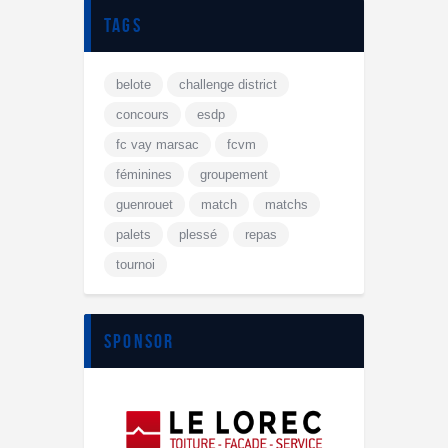
tags
belote
challenge district
concours
esdp
fc vay marsac
fcvm
féminines
groupement
guenrouet
match
matchs
palets
plessé
repas
tournoi
sponsor