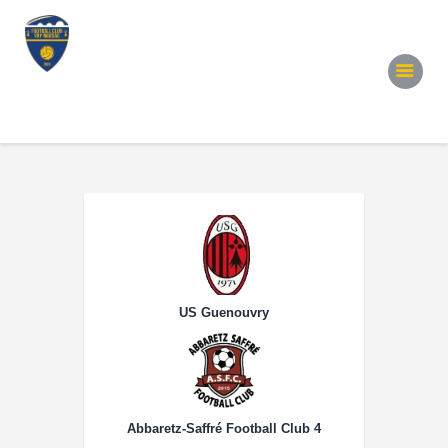
Accueil
Notre Équipe
Convocations
Évènements
Partenariats
Galerie
Contacts
US Guenouvry
Abbaretz-Saffré Football Club 4