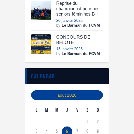
Reprise du
championnat pour nos
seniors féminines B
20 janvier 2025
by
Le Barman du FCVM
CONCOURS DE
BELOTE
13 janvier 2025
by
Le Barman du FCVM
calendar
août 2026
L
M
M
J
V
S
D
1
2
3
4
5
6
7
8
9