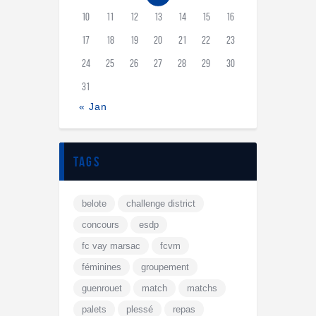
10
11
12
13
14
15
16
17
18
19
20
21
22
23
24
25
26
27
28
29
30
31
« Jan
tags
belote
challenge district
concours
esdp
fc vay marsac
fcvm
féminines
groupement
guenrouet
match
matchs
palets
plessé
repas