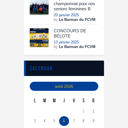
championnat pour nos
seniors féminines B
20 janvier 2025
by
Le Barman du FCVM
CONCOURS DE
BELOTE
13 janvier 2025
by
Le Barman du FCVM
calendar
août 2026
L
M
M
J
V
S
D
1
2
3
4
5
6
7
8
9