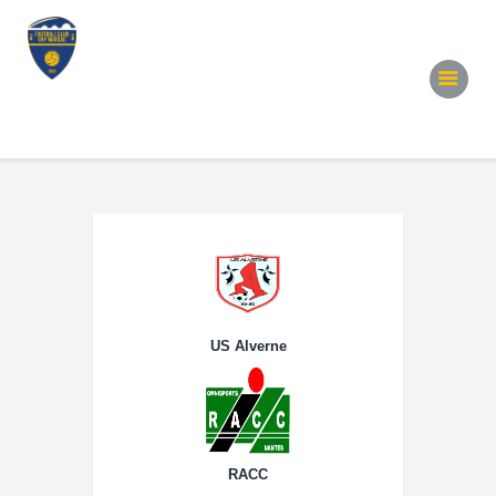
Accueil
Notre Équipe
Convocations
Évènements
Partenariats
Galerie
Contacts
US Alverne
RACC