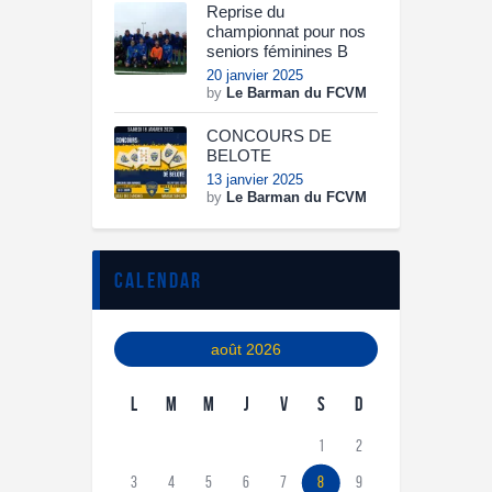
Reprise du
championnat pour nos
seniors féminines B
20 janvier 2025
by
Le Barman du FCVM
CONCOURS DE
BELOTE
13 janvier 2025
by
Le Barman du FCVM
calendar
août 2026
L
M
M
J
V
S
D
1
2
3
4
5
6
7
8
9