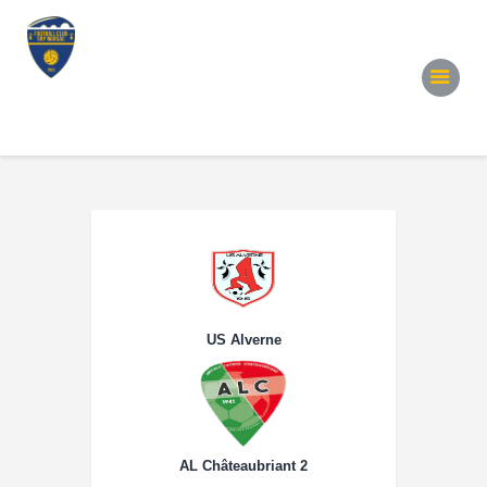
Accueil
Notre Équipe
Convocations
Évènements
Partenariats
Galerie
Contacts
US Alverne
AL Châteaubriant 2