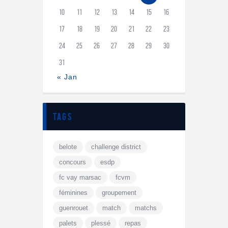
10
11
12
13
14
15
16
17
18
19
20
21
22
23
24
25
26
27
28
29
30
31
« Jan
tags
belote
challenge district
concours
esdp
fc vay marsac
fcvm
féminines
groupement
guenrouet
match
matchs
palets
plessé
repas