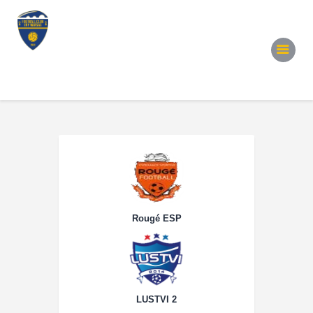
Accueil
Notre Équipe
Convocations
Évènements
Partenariats
Galerie
Contacts
Rougé ESP
LUSTVI 2