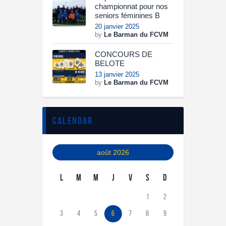
championnat pour nos
seniors féminines B
20 janvier 2025
by
Le Barman du FCVM
CONCOURS DE
BELOTE
13 janvier 2025
by
Le Barman du FCVM
calendar
août 2026
L
M
M
J
V
S
D
1
2
3
4
5
6
7
8
9