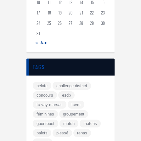
10
11
12
13
14
15
16
17
18
19
20
21
22
23
24
25
26
27
28
29
30
31
« Jan
tags
belote
challenge district
concours
esdp
fc vay marsac
fcvm
féminines
groupement
guenrouet
match
matchs
palets
plessé
repas