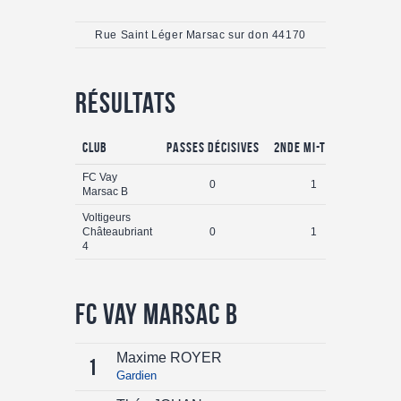
Rue Saint Léger Marsac sur don 44170
Résultats
Club
Passes Décisives
2nde Mi-temps
Buts
FC Vay
0
1
4
Marsac B
Voltigeurs
Châteaubriant
0
1
3
4
FC Vay Marsac B
Maxime ROYER
1
Gardien