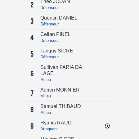
Théo JOUAN
2
Défenseur
Quentin DANIEL
3
Défenseur
Celian PINEL
4
Défenseur
Tanguy SICRE
5
Défenseur
Sullivan FARIA DA
6
LAGE
Milieu
Adrien MONNIER
7
Milieu
Samuel THIBAUD
8
Milieu
Hyanis RAUD
9
Attaquant