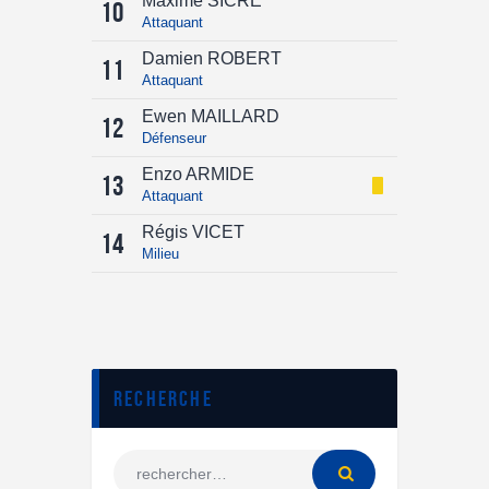
Maxime SICRE
10
Attaquant
Damien ROBERT
11
Attaquant
Ewen MAILLARD
12
Défenseur
Enzo ARMIDE
13
Attaquant
Régis VICET
14
Milieu
Recherche