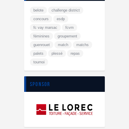
belote
challenge district
concours
esdp
fc vay marsac
fcvm
féminines
groupement
guenrouet
match
matchs
palets
plessé
repas
tournoi
sponsor