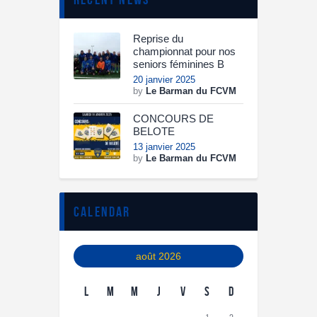
Reprise du
championnat pour nos
seniors féminines B
20 janvier 2025
by
Le Barman du FCVM
CONCOURS DE
BELOTE
13 janvier 2025
by
Le Barman du FCVM
calendar
août 2026
L
M
M
J
V
S
D