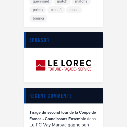
guenrouet
match
matchs
palets
plessé
repas
tournoi
sponsor
recent comments
Tirage du second tour de la Coupe de
dans
France - Grandissons Ensemble
Le FC Vay Marsac gagne son