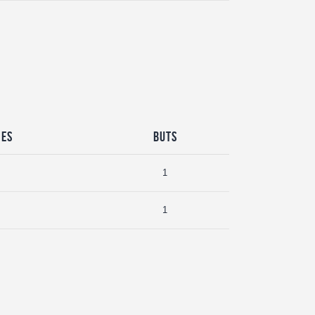
ves
Buts
1
1