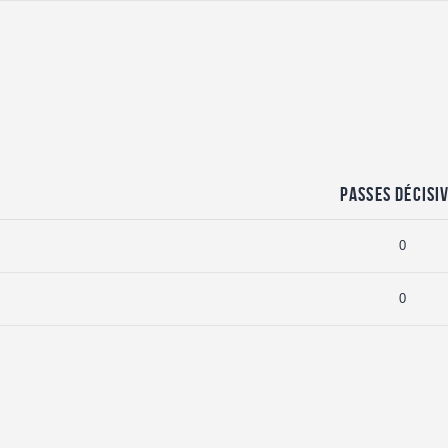
Passes Décisi
0
0