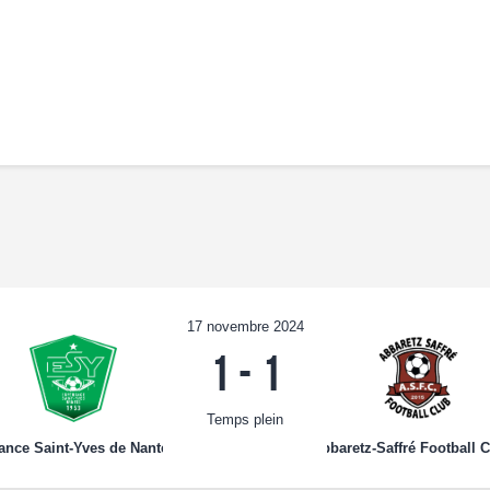
Accueil
Notre Équipe
Convocations
Évènements
Partenariats
Galerie
Contacts
17 novembre 2024
1
-
1
Temps plein
ance Saint-Yves de Nantes 2
Abbaretz-Saffré Football C