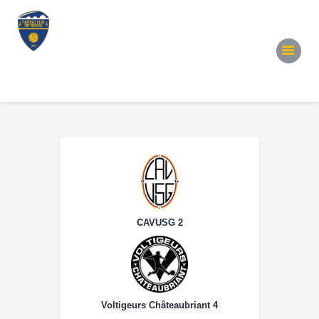
Accueil
Notre Équipe
Convocations
Évènements
Partenariats
Galerie
Contacts
CAVUSG 2
Voltigeurs Châteaubriant 4