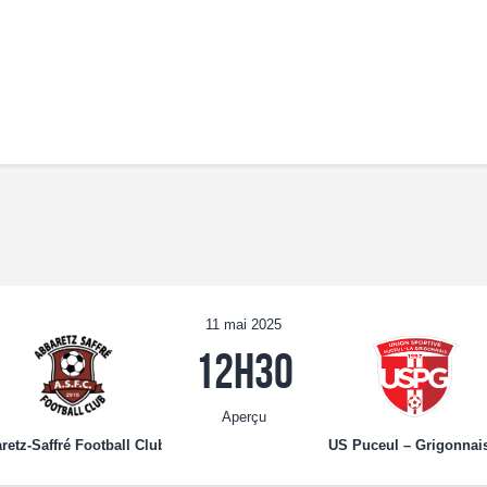
Accueil
Notre Équipe
Convocations
Évènements
Partenariats
Galerie
Contacts
11 mai 2025
12h30
Aperçu
retz-Saffré Football Club 4
US Puceul – Grigonnai