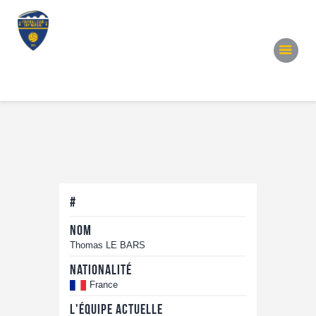
Accueil
Notre Équipe
Convocations
Évènements
Partenariats
Galerie
Contacts
#
Nom
Thomas LE BARS
Nationalité
France
L'équipe actuelle