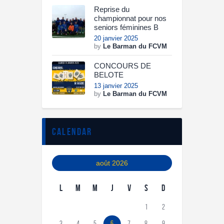
Reprise du
championnat pour nos
seniors féminines B
20 janvier 2025
by
Le Barman du FCVM
CONCOURS DE
BELOTE
13 janvier 2025
by
Le Barman du FCVM
calendar
août 2026
L
M
M
J
V
S
D
1
2
3
4
5
6
7
8
9