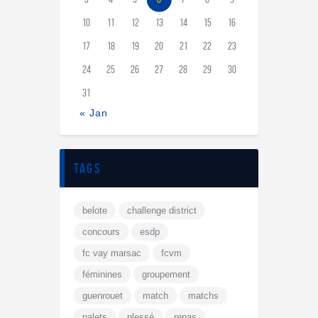
10
11
12
13
14
15
16
17
18
19
20
21
22
23
24
25
26
27
28
29
30
31
« Jan
tags
belote
challenge district
concours
esdp
fc vay marsac
fcvm
féminines
groupement
guenrouet
match
matchs
palets
plessé
repas