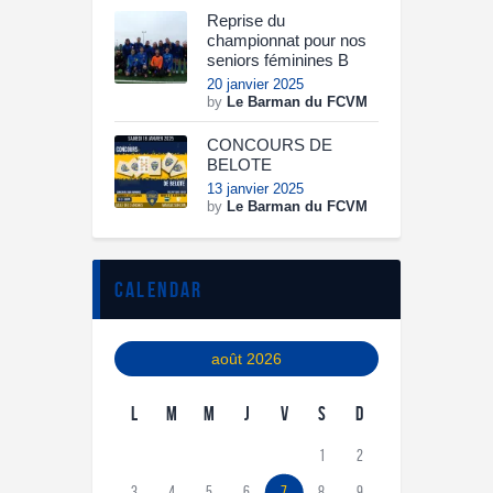
Reprise du
championnat pour nos
seniors féminines B
20 janvier 2025
by
Le Barman du FCVM
CONCOURS DE
BELOTE
13 janvier 2025
by
Le Barman du FCVM
calendar
août 2026
L
M
M
J
V
S
D
1
2
3
4
5
6
7
8
9