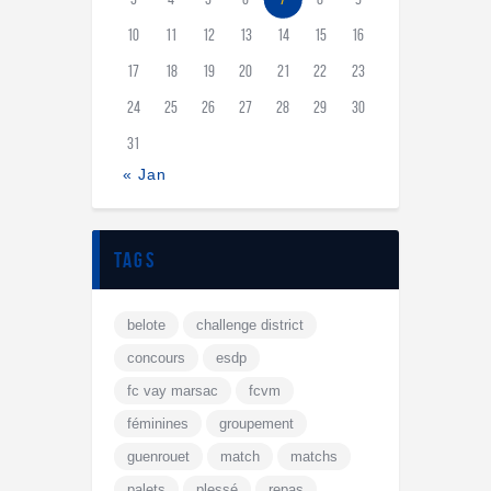
10
11
12
13
14
15
16
17
18
19
20
21
22
23
24
25
26
27
28
29
30
31
« Jan
tags
belote
challenge district
concours
esdp
fc vay marsac
fcvm
féminines
groupement
guenrouet
match
matchs
palets
plessé
repas