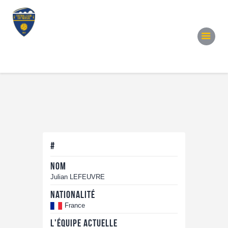
Accueil
Notre Équipe
Convocations
Évènements
Partenariats
Galerie
Contacts
#
Nom
Julian LEFEUVRE
Nationalité
France
L'équipe actuelle