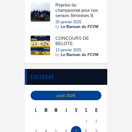
Reprise du
championnat pour nos
seniors féminines B
20 janvier 2025
by
Le Barman du FCVM
CONCOURS DE
BELOTE
13 janvier 2025
by
Le Barman du FCVM
calendar
août 2026
L
M
M
J
V
S
D
1
2
3
4
5
6
7
8
9