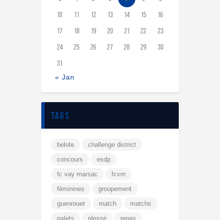
10
11
12
13
14
15
16
17
18
19
20
21
22
23
24
25
26
27
28
29
30
31
« Jan
tags
belote
challenge district
concours
esdp
fc vay marsac
fcvm
féminines
groupement
guenrouet
match
matchs
palets
plessé
repas