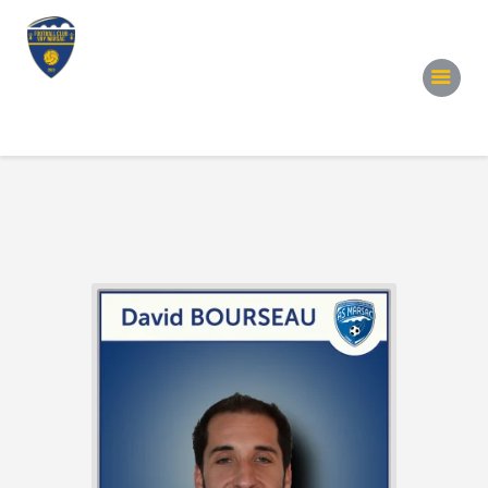
Accueil
Notre Équipe
Convocations
Évènements
Partenariats
Galerie
Contacts