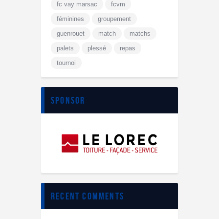
fc vay marsac
fcvm
féminines
groupement
guenrouet
match
matchs
palets
plessé
repas
tournoi
sponsor
recent comments