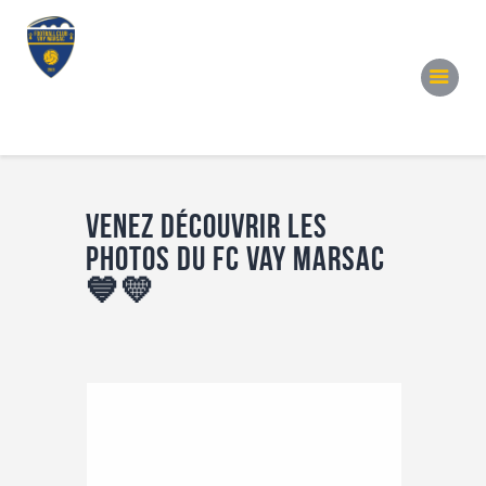
Accueil
Notre Équipe
Convocations
Évènements
Partenariats
Venez découvrir les
Galerie
photos du FC Vay Marsac
Contacts
💙💛