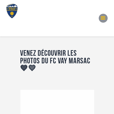
Accueil
Notre Équipe
Convocations
Évènements
Partenariats
Venez découvrir les
Galerie
photos du FC Vay Marsac
Contacts
💙💛