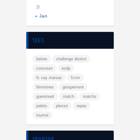
31
« Jan
tags
belote
challenge district
concours
esdp
fc vay marsac
fcvm
féminines
groupement
guenrouet
match
matchs
palets
plessé
repas
tournoi
sponsor