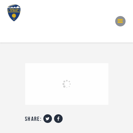
Accueil
Notre Équipe
Convocations
Évènements
Partenariats
Galerie
Contacts
share: