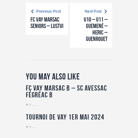
Previous Post
Next Post
FC Vay Marsac
U10 – U11 –
Seniors – LUSTVI
Guemené –
Heric –
Guenrouet
You May Also Like
FC Vay Marsac B – SC Avessac
Fégréac B
« ‹ …
Tournoi de Vay 1er Mai 2024
« ‹ …