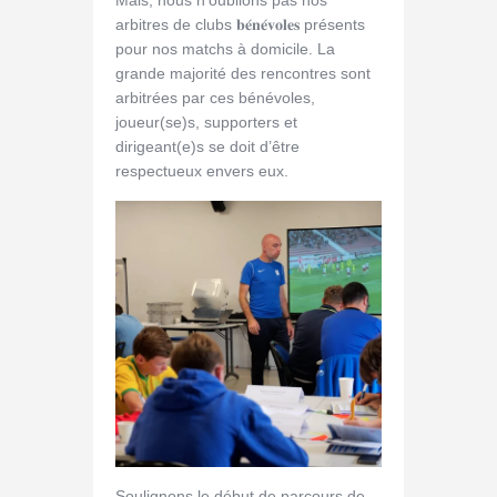
Mais, nous n’oublions pas nos
arbitres de clubs 𝐛𝐞́𝐧𝐞́𝐯𝐨𝐥𝐞𝐬 présents
pour nos matchs à domicile. La
grande majorité des rencontres sont
arbitrées par ces bénévoles,
joueur(se)s, supporters et
dirigeant(e)s se doit d’être
respectueux envers eux.
Soulignons le début de parcours de