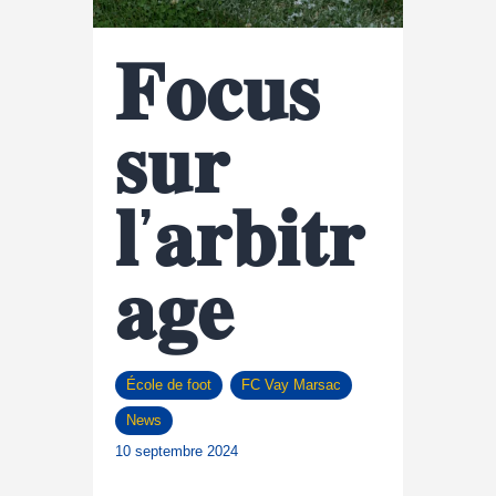
𝐅𝐨𝐜𝐮𝐬
𝐬𝐮𝐫
𝐥’𝐚𝐫𝐛𝐢𝐭𝐫
𝐚𝐠𝐞
École de foot
FC Vay Marsac
News
10 septembre 2024