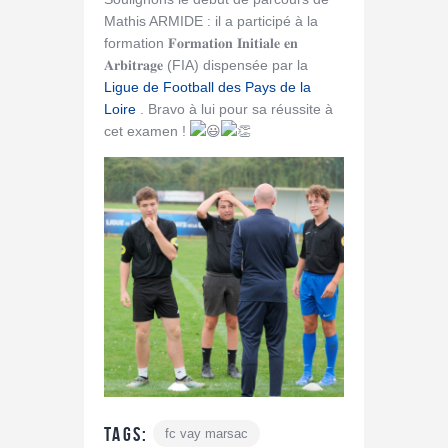
Mathis ARMIDE : il a participé à la
formation 𝐅𝐨𝐫𝐦𝐚𝐭𝐢𝐨𝐧 𝐈𝐧𝐢𝐭𝐢𝐚𝐥𝐞 𝐞𝐧
𝐀𝐫𝐛𝐢𝐭𝐫𝐚𝐠𝐞 (FIA) dispensée par la
Ligue de Football des Pays de la
Loire
. Bravo à lui pour sa réussite à
cet examen !
Tags:
fc vay marsac