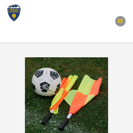
Accueil
Notre Équipe
Convocations
Évènements
Partenariats
Galerie
Contacts