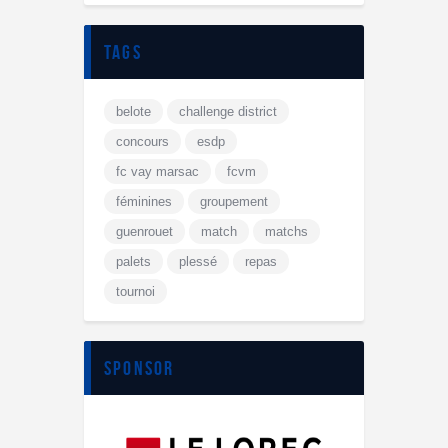
tags
belote
challenge district
concours
esdp
fc vay marsac
fcvm
féminines
groupement
guenrouet
match
matchs
palets
plessé
repas
tournoi
sponsor